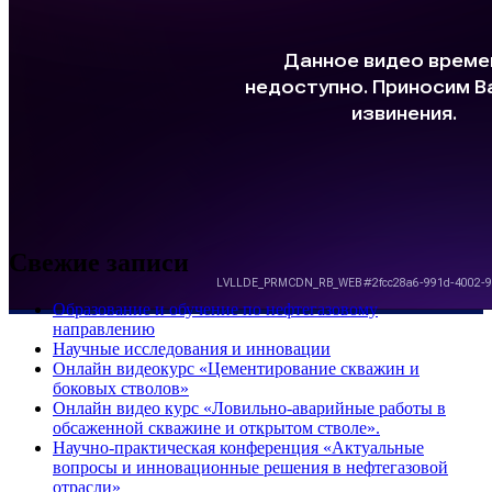
Свежие записи
Образование и обучение по нефтегазовому
направлению
Научные исследования и инновации
Онлайн видеокурс «Цементирование скважин и
боковых стволов»
Онлайн видео курс «Ловильно-аварийные работы в
обсаженной скважине и открытом стволе».
Научно-практическая конференция «Актуальные
вопросы и инновационные решения в нефтегазовой
отрасли»