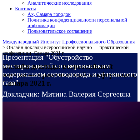
Аналитические исследования
Контакты
Ах, Самара-городок
Политика конфиденциальности персональной
информации
Пользовательское соглашение
Международный Институт Профессионального Образования
>
Онлайн доклады всероссийской научно — практической
конференции, Самара 2021 г.
Презентация "Обустройство
месторождений со сверхвысоким
Онлайн доклады всероссийской
содержанием сероводорода и углекислого
научно — практической конференции,
газа"
Самара 2021 г.
Докладчик: Митина Валерия Сергеевна