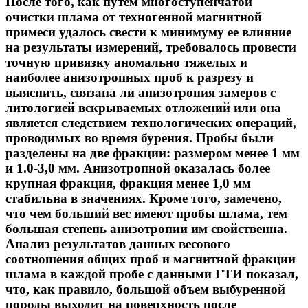
После того, как путем многоступенчатой
очистки шлама от техногенной магнитной
примеси удалось свести к минимуму ее влияние
на результаты измерений, требовалось провести
точную привязку аномально тяжелых и
наиболее анизотропных проб к разрезу и
выяснить, связана ли анизотропия замеров с
литологией вскрываемых отложений или она
является следствием технологических операций,
проводимых во время бурения. Пробы были
разделены на две фракции: размером менее 1 мм
и 1.0-3,0 мм. Анизотропной оказалась более
крупная фракция, фракция менее 1,0 мм
стабильна в значениях. Кроме того, замечено,
что чем больший вес имеют пробы шлама, тем
большая степень анизотропии им свойственна.
Анализ результатов данных весового
соотношения общих проб и магнитной фракции
шлама в каждой пробе с данными ГТИ показал,
что, как правило, большой объем выбуренной
породы выходит на поверхность после