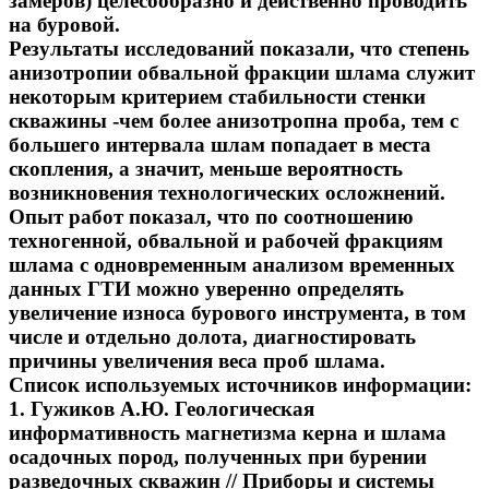
замеров) целесообразно и действенно проводить
на буровой.
Результаты исследований показали, что степень
анизотропии обвальной фракции шлама служит
некоторым критерием стабильности стенки
скважины -чем более анизотропна проба, тем с
большего интервала шлам попадает в места
скопления, а значит, меньше вероятность
возникновения технологических осложнений.
Опыт работ показал, что по соотношению
техногенной, обвальной и рабочей фракциям
шлама с одновременным анализом временных
данных ГТИ можно уверенно определять
увеличение износа бурового инструмента, в том
числе и отдельно долота, диагностировать
причины увеличения веса проб шлама.
Список используемых источников информации:
1. Гужиков А.Ю. Геологическая
информативность магнетизма керна и шлама
осадочных пород, полученных при бурении
разведочных скважин // Приборы и системы