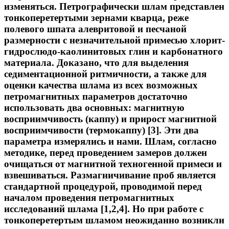
изменяться. Петрографически шлам представлен
тонкоперетертыми зернами кварца, реже
полевого шпата алевритовой и песчаной
размерности с незначительной примесью хлорит-
гидрослюдо-каолинитовых глин и карбонатного
материала. Доказано, что для выделения
седиментационной ритмичности, а также для
оценки качества шлама из всех возможных
петромагнитных параметров достаточно
использовать два основных: магнитную
восприимчивость (каппу) и прирост магнитной
восприимчивости (термокаппу) [3]. Эти два
параметра измерялись и нами. Шлам, согласно
методике, перед проведением замеров должен
очищаться от магнитной техногенной примеси и
взвешиваться. Размагничивание проб является
стандартной процедурой, проводимой перед
началом проведения петромагнитных
исследований шлама [1,2,4]. Но при работе с
тонкоперетертым шламом неожиданно возникли