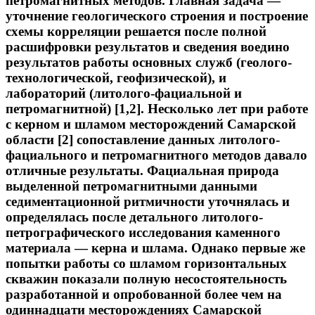
петромагнитных методов. Главная задача —
уточнение геологического строения и построение
схемы корреляции решается после полной
расшифровки результатов и сведения воедино
результатов работы основных служб (геолого-
технологической, геофизической), и
лабораторий (литолого-фациальной и
петромагнитной) [1,2]. Несколько лет при работе
с керном и шламом месторождений Самарской
области [2] сопоставление данных литолого-
фациального и петромагнитного методов давало
отличные результаты. Фациальная природа
выделенной петромагнитными данными
седиментационной ритмичности уточнялась и
определялась после детального литолого-
петрографического исследования каменного
материала — керна и шлама. Однако первые же
попытки работы со шламом горизонтальных
скважин показали полную несостоятельность
разработанной и опробованной более чем на
одиннадцати месторождениях Самарской