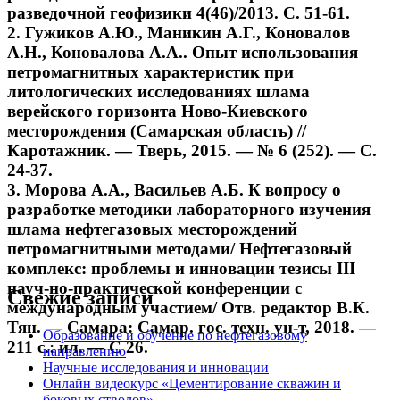
разведочной геофизики 4(46)/2013. С. 51-61.
2. Гужиков А.Ю., Маникин А.Г., Коновалов
А.Н., Коновалова А.А.. Опыт использования
петромагнитных характеристик при
литологических исследованиях шлама
верейского горизонта Ново-Киевского
месторождения (Самарская область) //
Каротажник. — Тверь, 2015. — № 6 (252). — С.
24-37.
3. Морова А.А., Васильев А.Б. К вопросу о
разработке методики лабораторного изучения
шлама нефтегазовых месторождений
петромагнитными методами/ Нефтегазовый
комплекс: проблемы и инновации тезисы III
науч-но-практической конференции с
Свежие записи
международным участием/ Отв. редактор В.К.
Тян. — Самара: Самар. гос. техн. ун-т, 2018. —
Образование и обучение по нефтегазовому
211 с.: ил. — С 26.
направлению
Научные исследования и инновации
Онлайн видеокурс «Цементирование скважин и
боковых стволов»