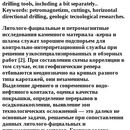
drilling tools, including a bit separately..
Keywords: petromagnetizm, cuttings, horizontal
directional drilling, geologic tecnological researches.
Литолого-фациальные и петромагнитные
исследования каменного материала -керна и
шлама служат хорошим подспорьем для
контрольно-интерпретационной службы при
решении узкоспециализированных и обзорных
работ [2]. При составлении схемы корреляции в
том случае, если геофизические репера
отбиваются неоднозначно на кривых разного
типа каротажей, они незаменимы.
Выделение древнего и современного водо-
нефтяного контакта, оценка качества
покрышки, определение перерывов в
осадконакоплении, выявление зон
технологических осложнений — это далеко не
основные задачи, решаемые при сопоставлении
данных литолого-фациальных и