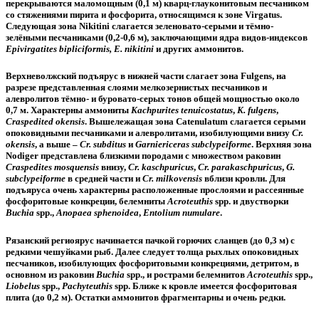
перекрываются маломощным (0,1 м) кварц-глауконитовым песчаником
со стяжениями пирита и фосфорита, относящимся к зоне Virgatus.
Следующая зона Nikitini слагается зеленовато-серыми и тёмно-
зелёными песчаниками (0,2-0,6 м), заключающими ядра видов-индексов
Epivirgatites bipliciformis, E. nikitini
и других аммонитов.
Верхневолжский подъярус
в нижней части слагает зона Fulgens, на
разрезе представленная слоями мелкозернистых песчаников и
алевролитов тёмно- и буровато-серых тонов общей мощностью около
0,7 м. Характерны аммониты
Kachpurites tenuicostatus
,
K.
fulgens
,
Craspedited okensis
. Вышележащая зона Catenulatum слагается серыми
опоковидными песчаниками и алевролитами, изобилующими внизу
Cr.
okensis
, а выше –
Cr.
subditus
и
Garniericeras subclypeiforme
. Верхняя зона
Nodiger представлена близкими породами с множеством раковин
Craspedites mosquensis
внизу,
Cr. kaschpuricus
,
Cr.
parakaschpuricus
,
G.
subclypeiforme
в средней части и
Cr. milkovensis
вблизи кровли. Для
подъяруса очень характерны расположенные прослоями и рассеянные
фосфоритовые конкреции, белемниты
Acroteuthis
spp. и двустворки
Buchia
spp.,
Anopaea
sphenoidea
,
Entolium numulare
.
Рязанский региоярус
начинается пачкой горючих сланцев (до 0,3 м) с
редкими чешуйками рыб. Далее следует толща рыхлых опоковидных
песчаников, изобилующих фосфоритовыми конкрециями, детритом, в
основном из раковин
Buchia
spp., и рострами белемнитов
Acroteuthis
spp.,
Liobelus
spp.,
Pachyteuthis
spp. Ближе к кровле имеется фосфоритовая
плита (до 0,2 м). Остатки аммонитов фрагментарны и очень редки.