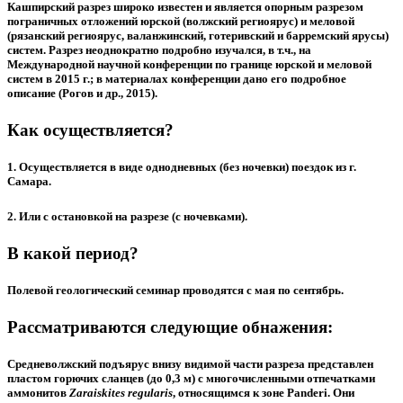
Кашпирский разрез широко известен и является опорным разрезом
пограничных отложений юрской (волжский региоярус) и меловой
(рязанский региоярус, валанжинский, готеривский и барремский ярусы)
систем. Разрез неоднократно подробно изучался, в т.ч., на
Международной научной конференции по границе юрской и меловой
систем в 2015 г.; в материалах конференции дано его подробное
описание (Рогов и др., 2015).
Как осуществляется?
1. Осуществляется в виде однодневных (без ночевки) поездок из г.
Самара.
2. Или с остановкой на разрезе (с ночевками).
В какой период?
Полевой геологический семинар проводятся с мая по сентябрь.
Рассматриваются следующие обнажения:
Средневолжский подъярус
внизу видимой части разреза представлен
пластом горючих сланцев (до 0,3 м) с многочисленными отпечатками
аммонитов
Zaraiskites regularis
, относящимся к зоне Panderi. Они