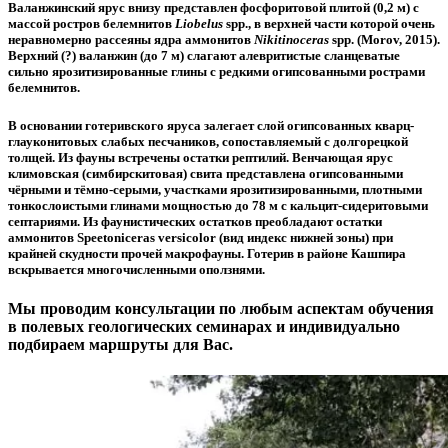
Валанжинский ярус
внизу представлен фосфоритовой плитой (0,2 м) с
массой ростров белемнитов
Liobelus
spp., в верхней части которой очень
неравномерно рассеяны ядра аммонитов
Nikitinoceras
spp. (Morov, 2015).
Верхний (?) валанжин (до 7 м) слагают алевритистые сланцеватые
сильно ярозитизированные глины с редкими огипсованными рострами
белемнитов.
В основании готеривского яруса залегает слой огипсованных кварц-
глауконитовых слабых песчаников, сопоставляемый с долгорецкой
толщей. Из фауны встречены остатки рептилий. Венчающая ярус
климовская (симбирскитовая) свита представлена огипсованными
чёрными и тёмно-серыми, участками ярозитизированными, плотными
тонкослоистыми глинами мощностью до 78 м с кальцит-сидеритовыми
септариями. Из фаунистических остатков преобладают остатки
аммонитов Speetoniceras versicolor (вид индекс нижней зоны) при
крайней скудности прочей макрофауны. Готерив в районе Кашпира
вскрывается многочисленными оползнями.
Мы проводим консультации по любым аспектам обучения
в полевых геологических семинарах и индивидуально
подбираем маршруты для Вас.