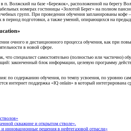
ы, в п. Волжский на базе «Бережок», расположенной на берегу 
ртабельных номерах гостиницы «Золотой Берег» на полном панси
чебных групп. При проведении обучения запланированы кофе – 
х в период подготовки, а также умений, опирающихся на преды
ucation»
дении очного и дистанционного процесса обучения, как при по
ятельности в новой сфере.
ак, что специалист самостоятельно (полностью или частично) о
ий: законченный блок информации, целевую программу действи
я: по содержанию обучения, по темпу усвоения, по уровню само
ется интернет поддержка «IQ onlain» в который интегрирована 
стволов»
енной скважине и открытом стволе».
 и инновационные решения в нефтегазовой отрасли»