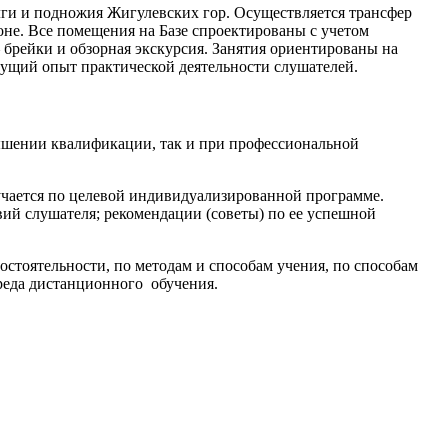
Волги и подножия Жигулевских гор. Осуществляется трансфер
оне. Все помещения на Базе спроектированы с учетом
брейки и обзорная экскурсия. Занятия ориентированы на
дущий опыт практической деятельности слушателей.
вышении квалификации, так и при профессиональной
бучается по целевой индивидуализированной программе.
й слушателя; рекомендации (советы) по ее успешной
стоятельности, по методам и способам учения, по способам
среда дистанционного обучения.