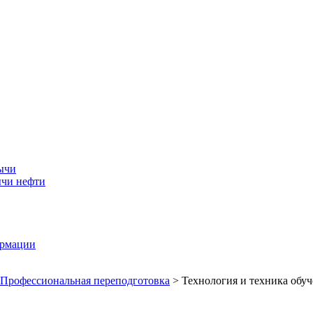
ычи
ычи нефти
ормации
Профессиональная переподготовка
>
Технология и техника обу