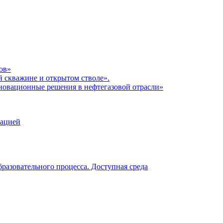
ов»
 скважине и открытом стволе».
новационные решения в нефтегазовой отрасли»
зацией
разовательного процесса. Доступная среда